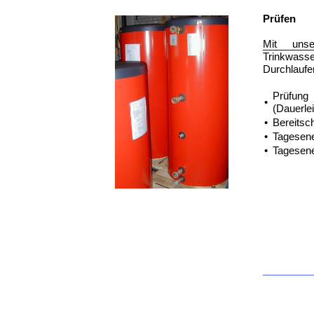
Prüfen
Mit unse
Trinkwas
Durchlaufer
Prüfun
•
(Dauerle
•
Bereitsc
•
Tagesene
•
Tagesen